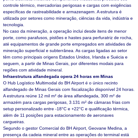
controle térmico, mercadorias perigosas e cargas com exigências
específicas de rastreabilidade e armazenagem. A estrutura é
utilizada por setores como mineração, ciências da vida, indústria e
tecnologia.
No caso da mineração, a operação inclui desde itens de menor
porte, como parafusos, pistões e hastes para perfuratriz de rocha,
até equipamentos de grande porte empregados em atividades de
mineração superficial e subterrânea. As cargas ligadas ao setor
têm como principais origens Estados Unidos, Irlanda e Suécia e
seguem, a partir de Minas Gerais, por diferentes modais para
regiões com atividade mineral.
Infraestrutura alfandegada opera 24 horas em Minas
O Hub Logístico Multimodal do BH Airport é o único recinto
alfandegado de Minas Gerais com fiscalização disponível 24 horas.
A estrutura reúne 12 mil m² de área alfandegada, 300 m² de
armazém para cargas perigosas, 3.131 m² de câmaras frias com
setup personalizado entre -18°C e +22°C e qualificação térmica,
além de 11 posições para estacionamento de aeronaves
cargueiras.
Segundo o gestor Comercial do BH Airport, Geovane Medina, a
presença da cadeia mineral entre as operações do terminal está