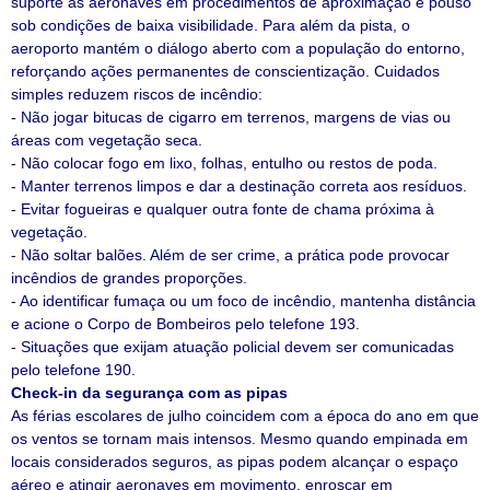
suporte às aeronaves em procedimentos de aproximação e pouso
sob condições de baixa visibilidade. Para além da pista, o
aeroporto mantém o diálogo aberto com a população do entorno,
reforçando ações permanentes de conscientização. Cuidados
simples reduzem riscos de incêndio:
- Não jogar bitucas de cigarro em terrenos, margens de vias ou
áreas com vegetação seca.
- Não colocar fogo em lixo, folhas, entulho ou restos de poda.
- Manter terrenos limpos e dar a destinação correta aos resíduos.
- Evitar fogueiras e qualquer outra fonte de chama próxima à
vegetação.
- Não soltar balões. Além de ser crime, a prática pode provocar
incêndios de grandes proporções.
- Ao identificar fumaça ou um foco de incêndio, mantenha distância
e acione o Corpo de Bombeiros pelo telefone 193.
- Situações que exijam atuação policial devem ser comunicadas
pelo telefone 190.
Check-in da segurança com as pipas
As férias escolares de julho coincidem com a época do ano em que
os ventos se tornam mais intensos. Mesmo quando empinada em
locais considerados seguros, as pipas podem alcançar o espaço
aéreo e atingir aeronaves em movimento, enroscar em