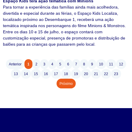
Espaço Kids terá ação temática com Minions
Para tornar a experiência das famílias ainda mais acolhedora,
divertida e especial durante as férias, o Espaço Kids Localiza,
localizado próximo ao Desembarque 1, receberá uma ação
temática inspirada nos personagens do filme Minions & Monstros.
Entre os dias 10 e 15 de julho, o espaço contará com
customização especial, presença de promotoras e distribuição de
balões para as crianças que passarem pelo local.
Anterior
1
2
3
4
5
6
7
8
9
10
11
12
13
14
15
16
17
18
19
20
21
22
23
Próximo