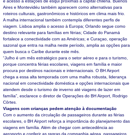
e acesso a estações de esqui próximas à capital chilena. Buenos
Aires e Montevidéu também aparecem como alternativas para
roteiros culturais, gastronômicos e históricos em clima mais frio.
A malha internacional também contempla diferentes perfis de
viagem. Lisboa amplia o acesso à Europa; Orlando segue como
destino relevante para famílias em férias; Cidade do Panamá
fortalece a conectividade com as Américas; e Curaçao, operação
sazonal que entra na malha neste período, amplia as opções para
quem busca o Caribe durante este mês.
“Julho é um mês estratégico para o setor aéreo e para o turismo,
porque concentra férias escolares, viagens em família e maior
procura por destinos nacionais e internacionais. O BH Airport
chega a essa alta temporada com uma malha robusta, liderança
nacional em conectividade doméstica e opções internacionais que
atendem desde o turismo de inverno até viagens de lazer em
família”, esclarece o diretor de Operações do BH Airport, Rodrigo
Côrtes.
Viagens com crianças pedem atenção à documentação
Com o aumento da circulação de passageiros durante as férias
escolares, o BH Airport reforça a importância do planejamento das
viagens em família. Além de chegar com antecedência ao
aeroporto e conferir as regras da companhia aérea, passageiros