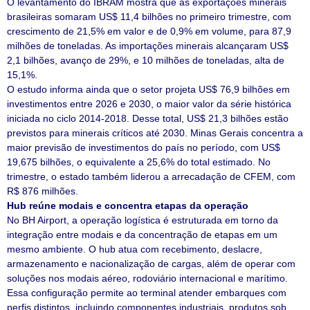
O levantamento do IBRAM mostra que as exportações minerais
brasileiras somaram US$ 11,4 bilhões no primeiro trimestre, com
crescimento de 21,5% em valor e de 0,9% em volume, para 87,9
milhões de toneladas. As importações minerais alcançaram US$
2,1 bilhões, avanço de 29%, e 10 milhões de toneladas, alta de
15,1%.
O estudo informa ainda que o setor projeta US$ 76,9 bilhões em
investimentos entre 2026 e 2030, o maior valor da série histórica
iniciada no ciclo 2014-2018. Desse total, US$ 21,3 bilhões estão
previstos para minerais críticos até 2030. Minas Gerais concentra a
maior previsão de investimentos do país no período, com US$
19,675 bilhões, o equivalente a 25,6% do total estimado. No
trimestre, o estado também liderou a arrecadação de CFEM, com
R$ 876 milhões.
Hub reúne modais e concentra etapas da operação
No BH Airport, a operação logística é estruturada em torno da
integração entre modais e da concentração de etapas em um
mesmo ambiente. O hub atua com recebimento, deslacre,
armazenamento e nacionalização de cargas, além de operar com
soluções nos modais aéreo, rodoviário internacional e marítimo.
Essa configuração permite ao terminal atender embarques com
perfis distintos, incluindo componentes industriais, produtos sob