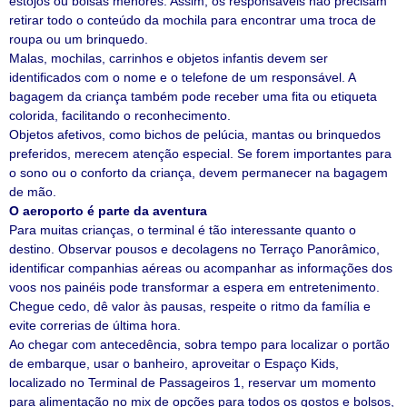
estojos ou bolsas menores. Assim, os responsáveis não precisam
retirar todo o conteúdo da mochila para encontrar uma troca de
roupa ou um brinquedo.
Malas, mochilas, carrinhos e objetos infantis devem ser
identificados com o nome e o telefone de um responsável. A
bagagem da criança também pode receber uma fita ou etiqueta
colorida, facilitando o reconhecimento.
Objetos afetivos, como bichos de pelúcia, mantas ou brinquedos
preferidos, merecem atenção especial. Se forem importantes para
o sono ou o conforto da criança, devem permanecer na bagagem
de mão.
O aeroporto é parte da aventura
Para muitas crianças, o terminal é tão interessante quanto o
destino. Observar pousos e decolagens no Terraço Panorâmico,
identificar companhias aéreas ou acompanhar as informações dos
voos nos painéis pode transformar a espera em entretenimento.
Chegue cedo, dê valor às pausas, respeite o ritmo da família e
evite correrias de última hora.
Ao chegar com antecedência, sobra tempo para localizar o portão
de embarque, usar o banheiro, aproveitar o Espaço Kids,
localizado no Terminal de Passageiros 1, reservar um momento
para alimentação no mix de opções para todos os gostos e bolsos,