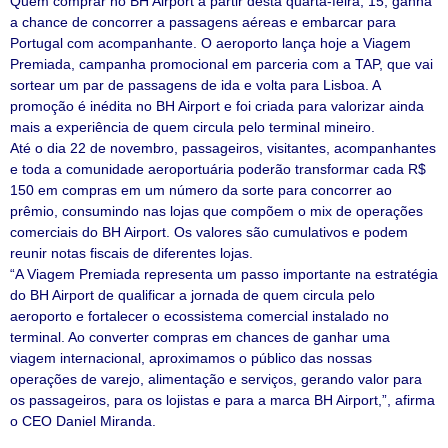
Quem comprar no BH Airport a partir desta quarta-feira, 15, ganha
a chance de concorrer a passagens aéreas e embarcar para
Portugal com acompanhante. O aeroporto lança hoje a Viagem
Premiada, campanha promocional em parceria com a TAP, que vai
sortear um par de passagens de ida e volta para Lisboa. A
promoção é inédita no BH Airport e foi criada para valorizar ainda
mais a experiência de quem circula pelo terminal mineiro.
Até o dia 22 de novembro, passageiros, visitantes, acompanhantes
e toda a comunidade aeroportuária poderão transformar cada R$
150 em compras em um número da sorte para concorrer ao
prêmio, consumindo nas lojas que compõem o mix de operações
comerciais do BH Airport. Os valores são cumulativos e podem
reunir notas fiscais de diferentes lojas.
“A Viagem Premiada representa um passo importante na estratégia
do BH Airport de qualificar a jornada de quem circula pelo
aeroporto e fortalecer o ecossistema comercial instalado no
terminal. Ao converter compras em chances de ganhar uma
viagem internacional, aproximamos o público das nossas
operações de varejo, alimentação e serviços, gerando valor para
os passageiros, para os lojistas e para a marca BH Airport,”, afirma
o CEO Daniel Miranda.