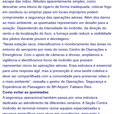
escape das mãos. Atitudes aparentemente simples, como
descartar uma bituca de cigarro de forma inadequada, colocar fogo
em resíduos ou empinar pipas em locais impróprios podem
comprometer a segurança das operações aéreas. Além dos danos
ao meio ambiente, as queimadas representam um desafio para a
aviação. Dependendo da intensidade do incêndio, da direção do
vento e da localização do foco, a fumaça pode reduzir a visibilidade
dos pilotos durante pousos e decolagens.
“Nesta estação seca, intensificamos o monitoramento das áreas no
entorno do aeroporto por meio do nosso Centro de Operações e
Emergência. Com o apoio de câmeras e drones, ampliamos a
vigilância e identificamos focos de incêndio que possam
representar riscos às operações aéreas. Essa estrutura é essencial
para uma resposta ágil, mas a prevenção é uma tarefa coletiva e
deve ser compartilhada com a comunidade para preservar vidas e
o meio ambiente”, ressalta o gestor de Operações, Segurança e
Experiência do Passageiro do BH Airport, Fabiano Reis.
Como evitar as queimadas
A segurança operacional também passa por uma estrutura
dedicada ao atendimento de diferentes cenários. A Seção Contra
Incêndio do terminal mineiro reúne equipes especializadas e
recursos específicos para atuar em ocorrências, enquanto a