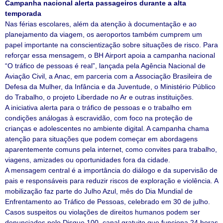
Campanha nacional alerta passageiros durante a alta
temporada
Nas férias escolares, além da atenção à documentação e ao
planejamento da viagem, os aeroportos também cumprem um
papel importante na conscientização sobre situações de risco. Para
reforçar essa mensagem, o BH Airport apoia a campanha nacional
“O tráfico de pessoas é real”, lançada pela Agência Nacional de
Aviação Civil, a Anac, em parceria com a Associação Brasileira de
Defesa da Mulher, da Infância e da Juventude, o Ministério Público
do Trabalho, o projeto Liberdade no Ar e outras instituições.
A iniciativa alerta para o tráfico de pessoas e o trabalho em
condições análogas à escravidão, com foco na proteção de
crianças e adolescentes no ambiente digital. A campanha chama
atenção para situações que podem começar em abordagens
aparentemente comuns pela internet, como convites para trabalho,
viagens, amizades ou oportunidades fora da cidade.
A mensagem central é a importância do diálogo e da supervisão de
pais e responsáveis para reduzir riscos de exploração e violência. A
mobilização faz parte do Julho Azul, mês do Dia Mundial de
Enfrentamento ao Tráfico de Pessoas, celebrado em 30 de julho.
Casos suspeitos ou violações de direitos humanos podem ser
denunciados pelo Disque 100, canal gratuito que funciona 24 horas