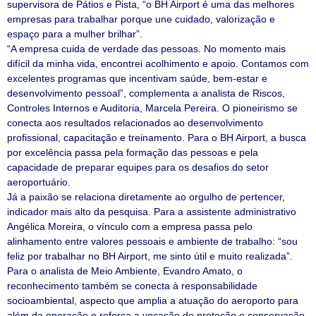
supervisora de Pátios e Pista, “o BH Airport é uma das melhores
empresas para trabalhar porque une cuidado, valorização e
espaço para a mulher brilhar”.
“A empresa cuida de verdade das pessoas. No momento mais
difícil da minha vida, encontrei acolhimento e apoio. Contamos com
excelentes programas que incentivam saúde, bem-estar e
desenvolvimento pessoal”, complementa a analista de Riscos,
Controles Internos e Auditoria, Marcela Pereira. O pioneirismo se
conecta aos resultados relacionados ao desenvolvimento
profissional, capacitação e treinamento. Para o BH Airport, a busca
por excelência passa pela formação das pessoas e pela
capacidade de preparar equipes para os desafios do setor
aeroportuário.
Já a paixão se relaciona diretamente ao orgulho de pertencer,
indicador mais alto da pesquisa. Para a assistente administrativo
Angélica Moreira, o vínculo com a empresa passa pelo
alinhamento entre valores pessoais e ambiente de trabalho: “sou
feliz por trabalhar no BH Airport, me sinto útil e muito realizada”.
Para o analista de Meio Ambiente, Evandro Amato, o
reconhecimento também se conecta à responsabilidade
socioambiental, aspecto que amplia a atuação do aeroporto para
além da operação e reforça a vocação de proteção e conservação