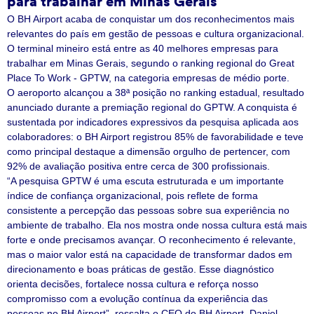
para trabalhar em Minas Gerais
O BH Airport acaba de conquistar um dos reconhecimentos mais
relevantes do país em gestão de pessoas e cultura organizacional.
O terminal mineiro está entre as 40 melhores empresas para
trabalhar em Minas Gerais, segundo o ranking regional do Great
Place To Work - GPTW, na categoria empresas de médio porte.
O aeroporto alcançou a 38ª posição no ranking estadual, resultado
anunciado durante a premiação regional do GPTW. A conquista é
sustentada por indicadores expressivos da pesquisa aplicada aos
colaboradores: o BH Airport registrou 85% de favorabilidade e teve
como principal destaque a dimensão orgulho de pertencer, com
92% de avaliação positiva entre cerca de 300 profissionais.
“A pesquisa GPTW é uma escuta estruturada e um importante
índice de confiança organizacional, pois reflete de forma
consistente a percepção das pessoas sobre sua experiência no
ambiente de trabalho. Ela nos mostra onde nossa cultura está mais
forte e onde precisamos avançar. O reconhecimento é relevante,
mas o maior valor está na capacidade de transformar dados em
direcionamento e boas práticas de gestão. Esse diagnóstico
orienta decisões, fortalece nossa cultura e reforça nosso
compromisso com a evolução contínua da experiência das
pessoas no BH Airport”, ressalta o CEO do BH Airport, Daniel