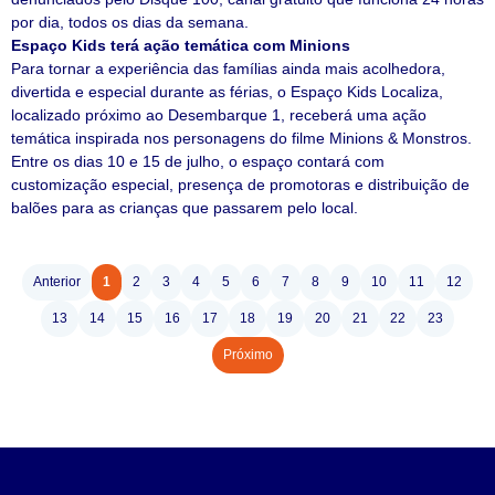
por dia, todos os dias da semana.
Espaço Kids terá ação temática com Minions
Para tornar a experiência das famílias ainda mais acolhedora,
divertida e especial durante as férias, o Espaço Kids Localiza,
localizado próximo ao Desembarque 1, receberá uma ação
temática inspirada nos personagens do filme Minions & Monstros.
Entre os dias 10 e 15 de julho, o espaço contará com
customização especial, presença de promotoras e distribuição de
balões para as crianças que passarem pelo local.
Anterior
1
2
3
4
5
6
7
8
9
10
11
12
13
14
15
16
17
18
19
20
21
22
23
Próximo