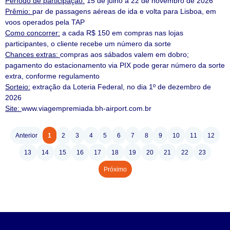
Período de participação:
15 de julho a 22 de novembro de 2026
Prêmio:
par de passagens aéreas de ida e volta para Lisboa, em
voos operados pela TAP
Como concorrer:
a cada R$ 150 em compras nas lojas
participantes, o cliente recebe um número da sorte
Chances extras:
compras aos sábados valem em dobro;
pagamento do estacionamento via PIX pode gerar número da sorte
extra, conforme regulamento
Sorteio:
extração da Loteria Federal, no dia 1º de dezembro de
2026
Site:
www.viagempremiada.bh-airport.com.br
Anterior
1
2
3
4
5
6
7
8
9
10
11
12
13
14
15
16
17
18
19
20
21
22
23
Próximo