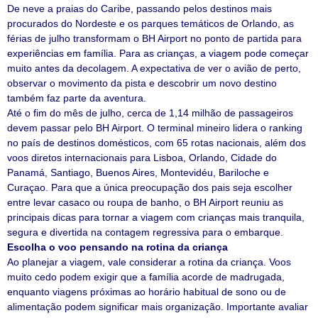
De neve a praias do Caribe, passando pelos destinos mais
procurados do Nordeste e os parques temáticos de Orlando, as
férias de julho transformam o BH Airport no ponto de partida para
experiências em família. Para as crianças, a viagem pode começar
muito antes da decolagem. A expectativa de ver o avião de perto,
observar o movimento da pista e descobrir um novo destino
também faz parte da aventura.
Até o fim do mês de julho, cerca de 1,14 milhão de passageiros
devem passar pelo BH Airport. O terminal mineiro lidera o ranking
no país de destinos domésticos, com 65 rotas nacionais, além dos
voos diretos internacionais para Lisboa, Orlando, Cidade do
Panamá, Santiago, Buenos Aires, Montevidéu, Bariloche e
Curaçao. Para que a única preocupação dos pais seja escolher
entre levar casaco ou roupa de banho, o BH Airport reuniu as
principais dicas para tornar a viagem com crianças mais tranquila,
segura e divertida na contagem regressiva para o embarque.
Escolha o voo pensando na rotina da criança
Ao planejar a viagem, vale considerar a rotina da criança. Voos
muito cedo podem exigir que a família acorde de madrugada,
enquanto viagens próximas ao horário habitual de sono ou de
alimentação podem significar mais organização. Importante avaliar