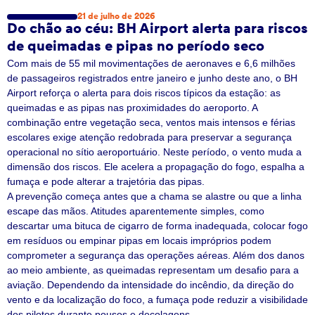
21 de julho de 2026
Do chão ao céu: BH Airport alerta para riscos
de queimadas e pipas no período seco
Com mais de 55 mil movimentações de aeronaves e 6,6 milhões
de passageiros registrados entre janeiro e junho deste ano, o BH
Airport reforça o alerta para dois riscos típicos da estação: as
queimadas e as pipas nas proximidades do aeroporto. A
combinação entre vegetação seca, ventos mais intensos e férias
escolares exige atenção redobrada para preservar a segurança
operacional no sítio aeroportuário. Neste período, o vento muda a
dimensão dos riscos. Ele acelera a propagação do fogo, espalha a
fumaça e pode alterar a trajetória das pipas.
A prevenção começa antes que a chama se alastre ou que a linha
escape das mãos. Atitudes aparentemente simples, como
descartar uma bituca de cigarro de forma inadequada, colocar fogo
em resíduos ou empinar pipas em locais impróprios podem
comprometer a segurança das operações aéreas. Além dos danos
ao meio ambiente, as queimadas representam um desafio para a
aviação. Dependendo da intensidade do incêndio, da direção do
vento e da localização do foco, a fumaça pode reduzir a visibilidade
dos pilotos durante pousos e decolagens.