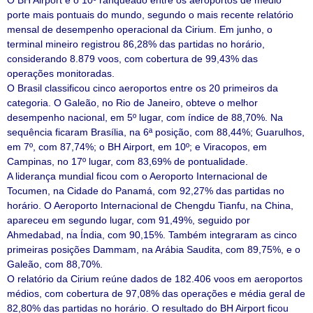
O BH Airport é o 10º ranqueado entre os aeroportos de médio
porte mais pontuais do mundo, segundo o mais recente relatório
mensal de desempenho operacional da Cirium. Em junho, o
terminal mineiro registrou 86,28% das partidas no horário,
considerando 8.879 voos, com cobertura de 99,43% das
operações monitoradas.
O Brasil classificou cinco aeroportos entre os 20 primeiros da
categoria. O Galeão, no Rio de Janeiro, obteve o melhor
desempenho nacional, em 5º lugar, com índice de 88,70%. Na
sequência ficaram Brasília, na 6ª posição, com 88,44%; Guarulhos,
em 7º, com 87,74%; o BH Airport, em 10º; e Viracopos, em
Campinas, no 17º lugar, com 83,69% de pontualidade.
A liderança mundial ficou com o Aeroporto Internacional de
Tocumen, na Cidade do Panamá, com 92,27% das partidas no
horário. O Aeroporto Internacional de Chengdu Tianfu, na China,
apareceu em segundo lugar, com 91,49%, seguido por
Ahmedabad, na Índia, com 90,15%. Também integraram as cinco
primeiras posições Dammam, na Arábia Saudita, com 89,75%, e o
Galeão, com 88,70%.
O relatório da Cirium reúne dados de 182.406 voos em aeroportos
médios, com cobertura de 97,08% das operações e média geral de
82,80% das partidas no horário. O resultado do BH Airport ficou