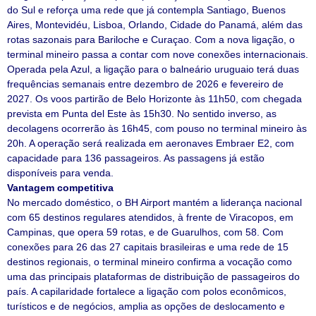
do Sul e reforça uma rede que já contempla Santiago, Buenos
Aires, Montevidéu, Lisboa, Orlando, Cidade do Panamá, além das
rotas sazonais para Bariloche e Curaçao. Com a nova ligação, o
terminal mineiro passa a contar com nove conexões internacionais.
Operada pela Azul, a ligação para o balneário uruguaio terá duas
frequências semanais entre dezembro de 2026 e fevereiro de
2027. Os voos partirão de Belo Horizonte às 11h50, com chegada
prevista em Punta del Este às 15h30. No sentido inverso, as
decolagens ocorrerão às 16h45, com pouso no terminal mineiro às
20h. A operação será realizada em aeronaves Embraer E2, com
capacidade para 136 passageiros. As passagens já estão
disponíveis para venda.
Vantagem competitiva
No mercado doméstico, o BH Airport mantém a liderança nacional
com 65 destinos regulares atendidos, à frente de Viracopos, em
Campinas, que opera 59 rotas, e de Guarulhos, com 58. Com
conexões para 26 das 27 capitais brasileiras e uma rede de 15
destinos regionais, o terminal mineiro confirma a vocação como
uma das principais plataformas de distribuição de passageiros do
país. A capilaridade fortalece a ligação com polos econômicos,
turísticos e de negócios, amplia as opções de deslocamento e